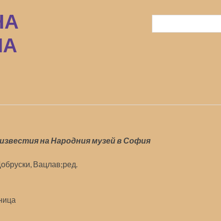
 известия на Народния музей в София
обруски, Вацлав;ред.
ница