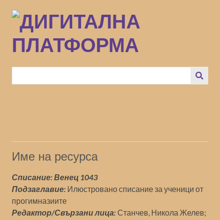
Преминаване
към
основното
съдържание
Име на ресурса
Списание: Венец 1043
Подзаглавие:
Илюстровано списание за ученици от
прогимназиите
Редактор/Свързани лица:
Станчев, Никола Желев;