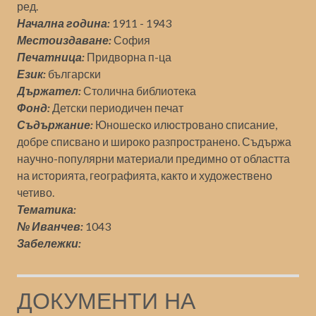
ред.
Начална година:
1911 - 1943
Местоиздаване:
София
Печатница:
Придворна п-ца
Език:
български
Държател:
Столична библиотека
Фонд:
Детски периодичен печат
Съдържание:
Юношеско илюстровано списание,
добре списвано и широко разпространено. Съдържа
научно-популярни материали предимно от областта
на историята, географията, както и художествено
четиво.
Тематика:
№ Иванчев:
1043
Забележки:
ДОКУМЕНТИ НА