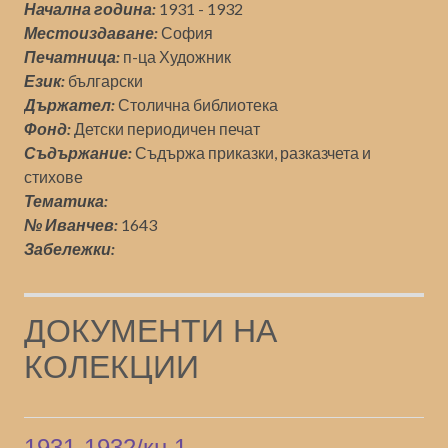
Начална година:
1931 - 1932
Местоиздаване:
София
Печатница:
п-ца Художник
Език:
български
Държател:
Столична библиотека
Фонд:
Детски периодичен печат
Съдържание:
Съдържа приказки, разказчета и
стихове
Тематика:
№ Иванчев:
1643
Забележки:
ДОКУМЕНТИ НА
КОЛЕКЦИИ
1931-1932/кн.1