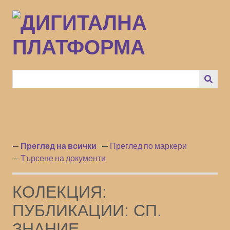
Преминаване
към
основното
съдържание
Преглед на всички
Преглед по маркери
Търсене на документи
КОЛЕКЦИЯ:
ПУБЛИКАЦИИ: СП.
ЗНАНИЕ