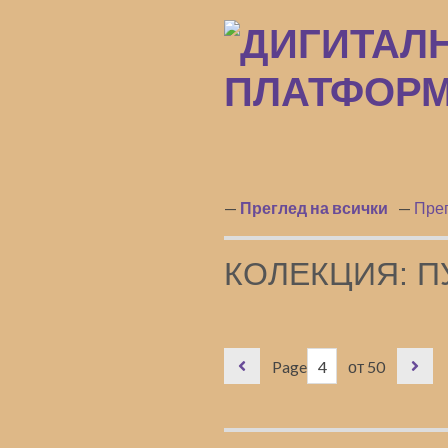
Преминаване
към
основното
съдържание
Преглед на всички
Прег
КОЛЕКЦИЯ: П
Page
от 50