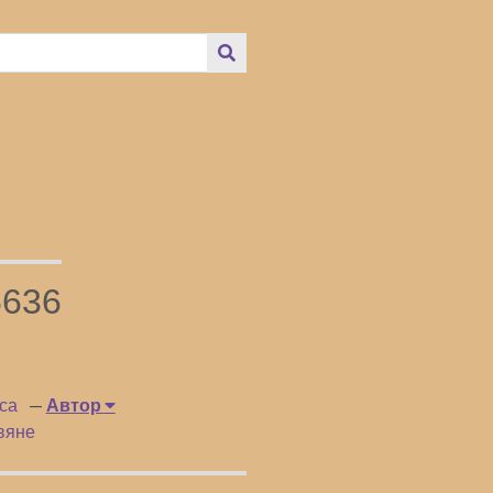
636
са
Автор
вяне