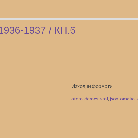
1936-1937 / КН.6
Изходни формати
atom
,
dcmes-xml
,
json
,
omeka-