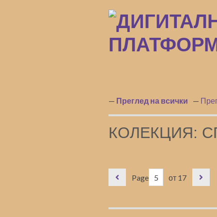
Преминаване
към
основното
съдържание
Преглед на всички
Прег
КОЛЕКЦИЯ: С
Page
от 17