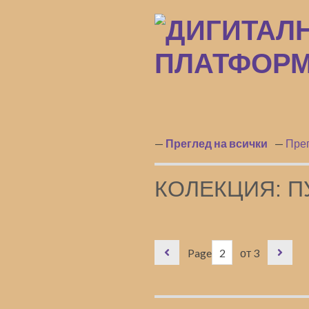
Преминаване
към
основното
съдържание
Преглед на всички
Прег
КОЛЕКЦИЯ: П
Page
от 3