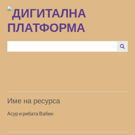
Преминаване
към
основното
съдържание
Име на ресурса
Асур и рибата Вабин