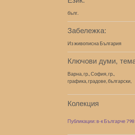
Език:
бълг.
Забележка:
Из живописна България
Ключови думи, тема
Варна, гр., София, гр.,
графика, градове, български,
Колекция
Публикации: в-к Българче 798