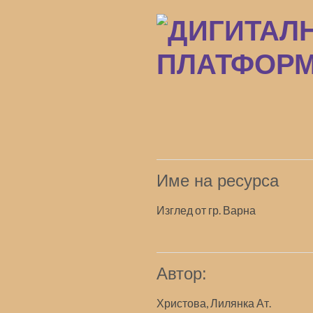
Преминаване
към
основното
съдържание
Име на ресурса
Изглед от гр. Варна
Автор:
Христова, Лилянка Ат.