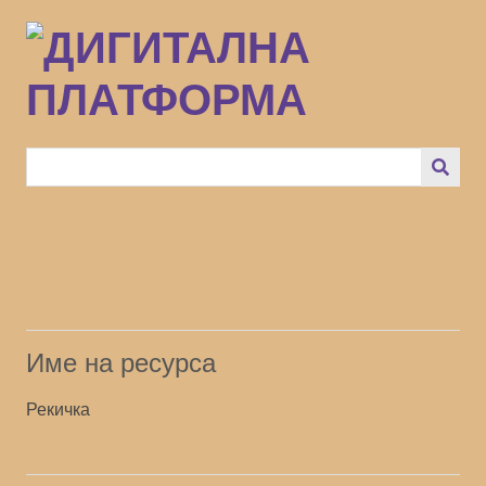
Преминаване
към
основното
съдържание
Име на ресурса
Рекичка