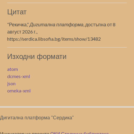
Цитат
“Рекичка,”
Дигитална платформа
, достъпна от 8
август 2026 г.,
https://serdica.libsofia.bg/items/show/13482
Изходни формати
atom
dcmes-xml
json
omeka-xml
Дигитална платформа "Сердика"
Инициатор на проекта
ОКИ Столична библиотека
.