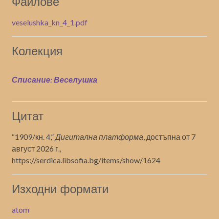
Файлове
veselushka_kn_4_1.pdf
Колекция
Списание: Веселушка
Цитат
“1909/кн. 4,”
Дигитална платформа
, достъпна от 7
август 2026 г.,
https://serdica.libsofia.bg/items/show/1624
Изходни формати
atom