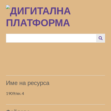
Преминаване
към
основното
съдържание
Име на ресурса
1909/кн. 4