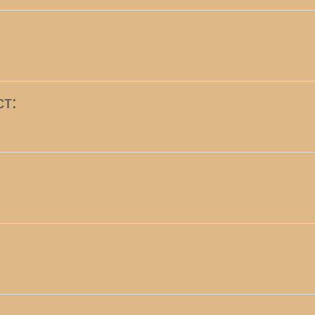
ст:
: