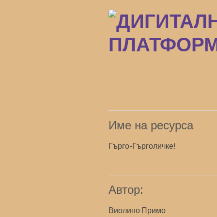
Преминаване
към
основното
съдържание
Име на ресурса
Гърго-Гърголичке!
Автор:
Виолино Примо