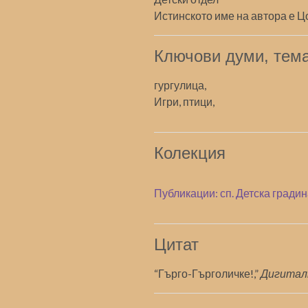
Истинското име на автора е 
Ключови думи, тема
гургулица,
Игри, птици,
Колекция
Публикации: сп. Детска гради
Цитат
“Гърго-Гърголичке!,”
Дигитал