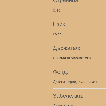
Страница:
с. 16
Език:
бълг.
Държател:
Столична библиотека
Фонд:
Детски периодичен печат
Забележка:
Детски отдел