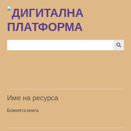
Преминаване
към
основното
съдържание
Име на ресурса
Божията книга