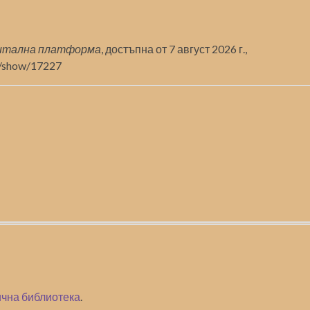
итална платформа
, достъпна от 7 август 2026 г.,
ms/show/17227
чна библиотека
.