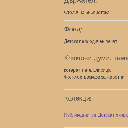
Държател:
Столична библиотека
Фонд:
Детски периодичен печат
Ключови думи, тема
котарак, петел, лисица
Фолклор, разкази за животни
Колекция
Публикации: сп. Детска почив