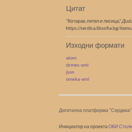
Цитат
“Котарак, петел и лисица,”
Диг
https://serdica.libsofia.bg/ite
Изходни формати
atom
dcmes-xml
json
omeka-xml
Дигитална платформа "Сердика"
Инициатор на проекта
ОКИ Столи