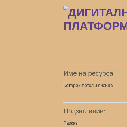
Преминаване
към
основното
съдържание
Име на ресурса
Котарак, петел и лисица
Подзаглавие:
Разказ