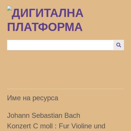
Преминаване
към
основното
съдържание
Име на ресурса
Johann Sebastian Bach
Konzert C moll :
Fur Violine und