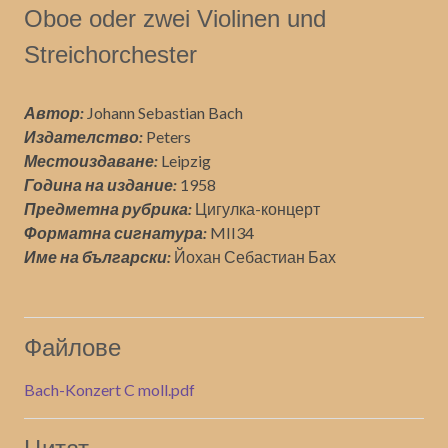
Oboe oder zwei Violinen und
Streichorchester
Автор:
Johann Sebastian Bach
Издателство:
Peters
Местоиздаване:
Leipzig
Година на издание:
1958
Предметна рубрика:
Цигулка-концерт
Форматна сигнатура:
MII34
Име на български:
Йохан Себастиан Бах
Файлове
Bach-Konzert C moll.pdf