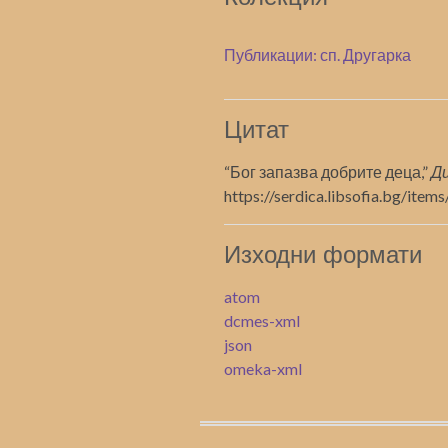
Публикации: сп. Другарка
Цитат
“Бог запазва добрите деца,”
Д
https://serdica.libsofia.bg/ite
Изходни формати
atom
dcmes-xml
json
omeka-xml