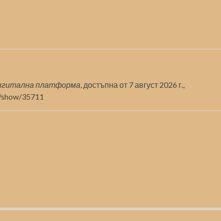
игитална платформа
, достъпна от 7 август 2026 г.,
ms/show/35711