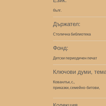
Език:
бълг.
Държател:
Столична библиотека
Фонд:
Детски периодичен печат
Ключови думи, тема
Кованлък, с.,
приказки, семейно-битови,
Колекция