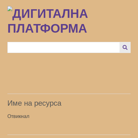
Преминаване
към
основното
съдържание
Име на ресурса
Отвикнал