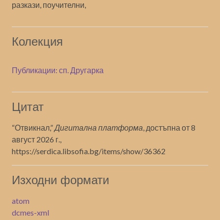
разкази, поучителни,
Колекция
Публикации: сп. Другарка
Цитат
“Отвикнал,”
Дигитална платформа
, достъпна от 8
август 2026 г.,
https://serdica.libsofia.bg/items/show/36362
Изходни формати
atom
dcmes-xml