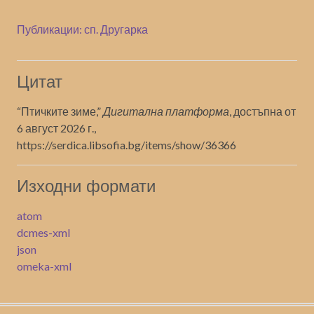
Публикации: сп. Другарка
Цитат
“Птичките зиме,”
Дигитална платформа
, достъпна от
6 август 2026 г.,
https://serdica.libsofia.bg/items/show/36366
Изходни формати
atom
dcmes-xml
json
omeka-xml