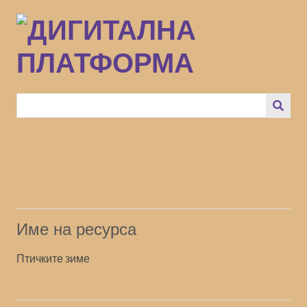
Преминаване
към
основното
съдържание
Име на ресурса
Птичките зиме