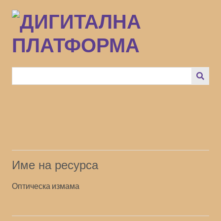
Преминаване
към
основното
съдържание
Име на ресурса
Оптическа измама