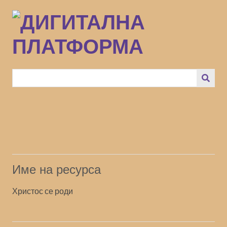
Преминаване
към
основното
съдържание
Име на ресурса
Христос се роди