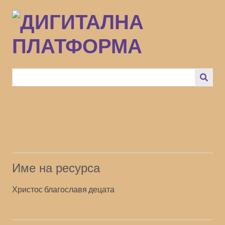
Преминаване
към
основното
съдържание
Име на ресурса
Христос благославя децата