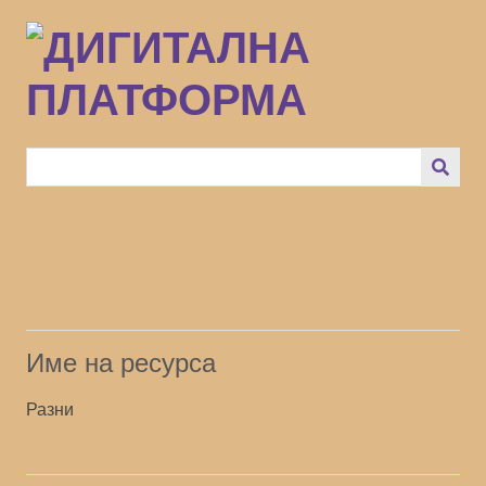
Преминаване
към
основното
съдържание
Име на ресурса
Разни