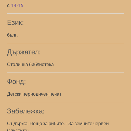
с.
14-15
Език:
бълг.
Държател:
Столична библиотека
Фонд:
Детски периодичен печат
Забележка:
Съдържа: Нещо за рибите. - За земните червеи
(глистите)