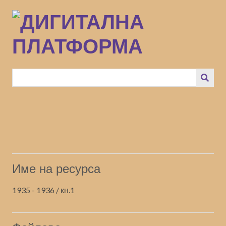
Преминаване
към
основното
съдържание
Име на ресурса
1935 - 1936 / кн.1