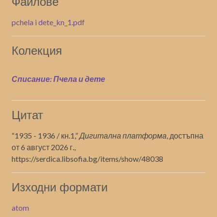
Файлове
pchela i dete_kn_1.pdf
Колекция
Списание: Пчела и дете
Цитат
“1935 - 1936 / кн.1,”
Дигитална платформа
, достъпна
от 6 август 2026 г.,
https://serdica.libsofia.bg/items/show/48038
Изходни формати
atom