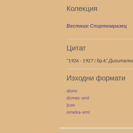
Колекция
Вестник: Спиртомразец
Цитат
“1926 - 1927 / бр.4,”
Дигиталн
Изходни формати
atom
dcmes-xml
json
omeka-xml