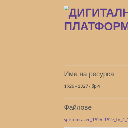
Преминаване
към
основното
съдържание
Име на ресурса
1926 - 1927 / бр.4
Файлове
spirtomrazec_1926-1927_br_4_