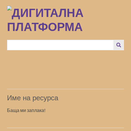
Преминаване
към
основното
съдържание
Име на ресурса
Баща ми заплака!