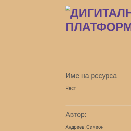
Преминаване
към
основното
съдържание
Име на ресурса
Чест
Автор:
Андреев, Симеон