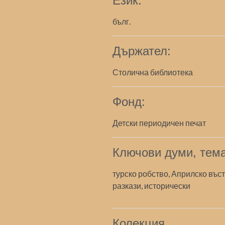
Език:
бълг.
Държател:
Столична библиотека
Фонд:
Детски периодичен печат
Ключови думи, тема
турско робство, Априлско въста
разкази, исторически
Колекция