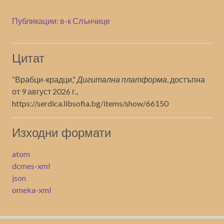
Публикации: в-к Слънчице
Цитат
“Врабци-крадци,”
Дигитална платформа
, достъпна
от 9 август 2026 г.,
https://serdica.libsofia.bg/items/show/66150
Изходни формати
atom
dcmes-xml
json
omeka-xml