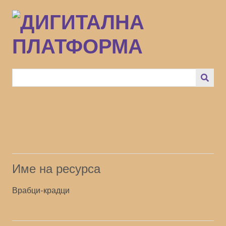
Преминаване
към
основното
съдържание
Име на ресурса
Врабци-крадци