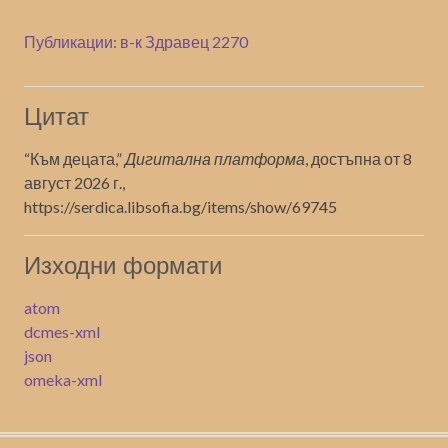
Публикации: в-к Здравец 2270
Цитат
“Към децата,”
Дигитална платформа
, достъпна от 8
август 2026 г.,
https://serdica.libsofia.bg/items/show/69745
Изходни формати
atom
dcmes-xml
json
omeka-xml