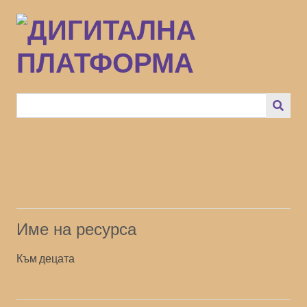
Преминаване
към
основното
съдържание
Име на ресурса
Към децата