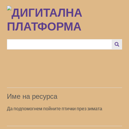
Преминаване
към
основното
съдържание
Име на ресурса
Да подпомогнем пойните птички през зимата