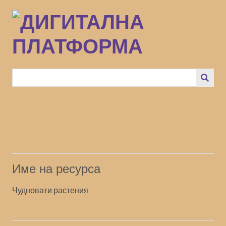
Преминаване
към
основното
съдържание
Име на ресурса
Чудновати растения