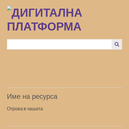
Преминаване
към
основното
съдържание
Име на ресурса
Отрова в чашата