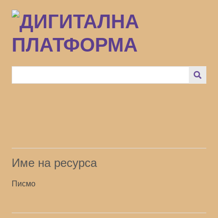
Преминаване
към
основното
съдържание
Име на ресурса
Писмо