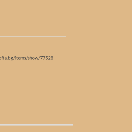
bsofia.bg/items/show/77528