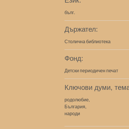
Език:
бълг.
Държател:
Столична библиотека
Фонд:
Детски периодичен печат
Ключови думи, тема
родолюбие,
България,
народи