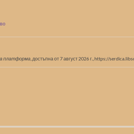
ово
а платформа
, достъпна от 7 август 2026 г.,
https://serdica.li