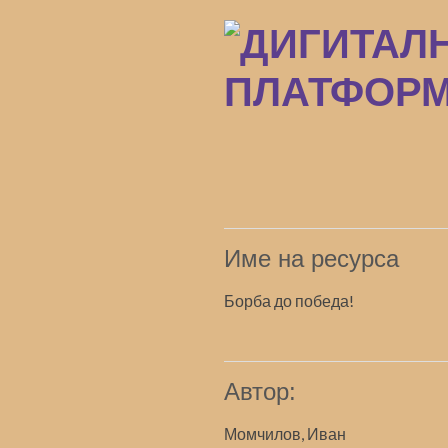
Преминаване
към
основното
съдържание
Име на ресурса
Борба до победа!
Автор:
Момчилов, Иван