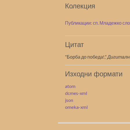
Колекция
Публикации: сп. Младежко сл
Цитат
“Борба до победа!,”
Дигиталн
Изходни формати
atom
dcmes-xml
json
omeka-xml