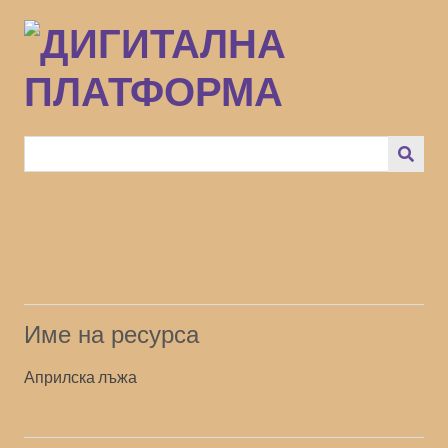
Преминаване
към
основното
съдържание
Име на ресурса
Априлска лъжа