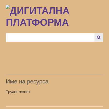
Преминаване
към
основното
съдържание
Име на ресурса
Труден живот