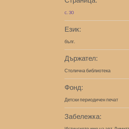
Страница:
с. 30
Език:
бълг.
Държател:
Столична библиотека
Фонд:
Детски периодичен печат
Забележка:
Истинското име на авт. Димитъ