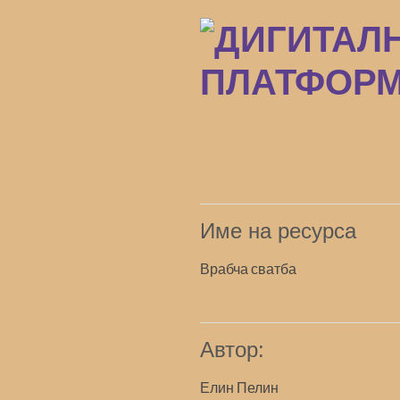
Преминаване
към
основното
съдържание
Име на ресурса
Врабча сватба
Автор:
Елин Пелин