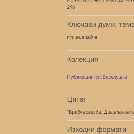
296
Ключови думи, тема
птици, врабче
Колекция
Публикации: сп. Веселушка
Цитат
“Врабча сватба,”
Дигитална 
Изходни формати