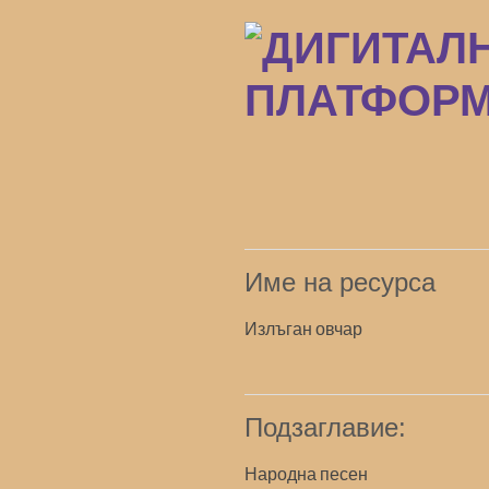
Преминаване
към
основното
съдържание
Име на ресурса
Излъган овчар
Подзаглавие:
Народна песен