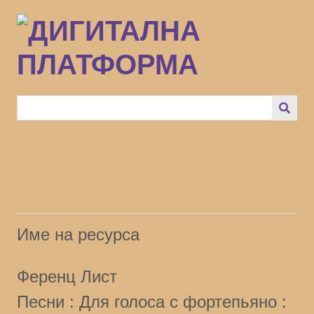
Преминаване
към
основното
съдържание
Име на ресурса
Ференц Лист
Песни : Для голоса с фортепьяно :