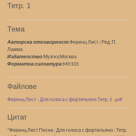
Тетр. 1
Тема
Авторска отговорност
:
Ференц Лист ; Ред. П.
Ламма
Издателство
:
Музгиз;Москва
Форматна сигнатура
:
MII101
Файлове
Ференц Лист - Для голоса с фортепьяно Тетр. 1 -.pdf
Цитат
“Ференц Лист Песни : Для голоса с фортепьяно : Тетр.