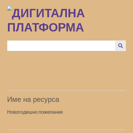
Преминаване
към
основното
съдържание
Име на ресурса
Новогодишно пожелание