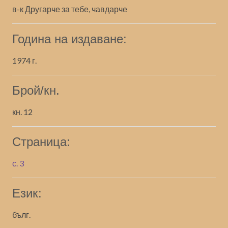
в-к Другарче за тебе, чавдарче
Година на издаване:
1974 г.
Брой/кн.
кн. 12
Страница:
с. 3
Език:
бълг.