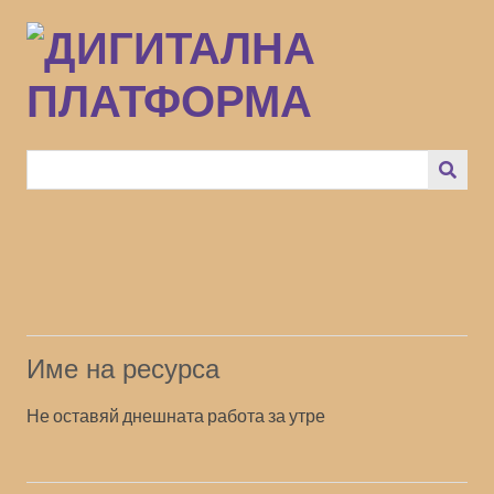
Преминаване
към
основното
съдържание
Име на ресурса
Не оставяй днешната работа за утре