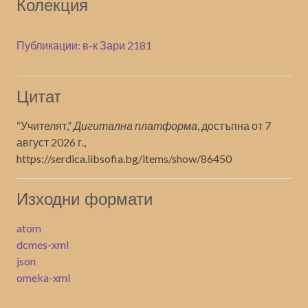
Колекция
Публикации: в-к Зари 2181
Цитат
“Учителят,”
Дигитална платформа
, достъпна от 7
август 2026 г.,
https://serdica.libsofia.bg/items/show/86450
Изходни формати
atom
dcmes-xml
json
omeka-xml