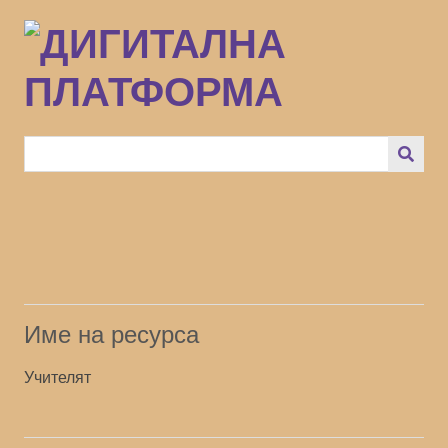
Преминаване
към
основното
съдържание
Име на ресурса
Учителят