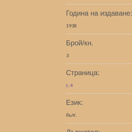
Година на издаване
1938
Брой/кн.
3
Страница:
с. 4
Език:
бълг.