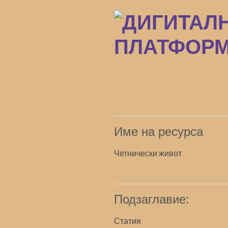
Преминаване
към
основното
съдържание
Име на ресурса
Четнически живот
Подзаглавие:
Статия