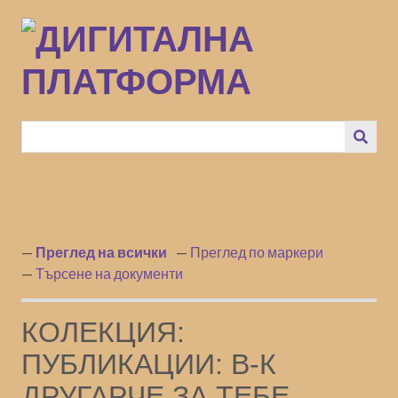
Преминаване
към
основното
съдържание
Преглед на всички
Преглед по маркери
Търсене на документи
КОЛЕКЦИЯ:
ПУБЛИКАЦИИ: В-К
ДРУГАРЧЕ ЗА ТЕБЕ,