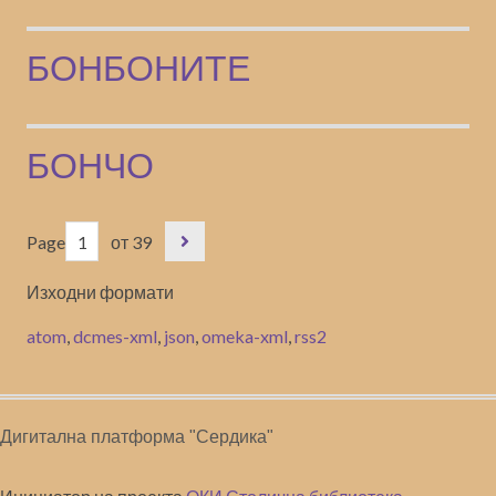
БОНБОНИТЕ
БОНЧО
Page
от 39
Изходни формати
atom
,
dcmes-xml
,
json
,
omeka-xml
,
rss2
Дигитална платформа "Сердика"