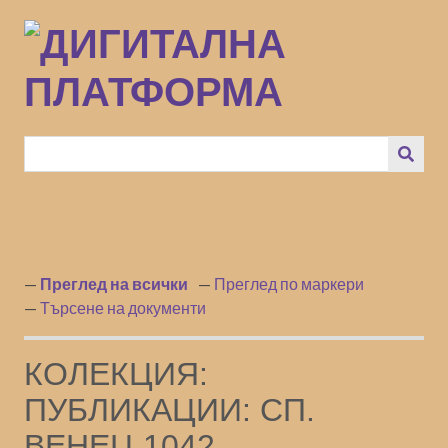
Преминаване
към
основното
съдържание
Преглед на всички
Преглед по маркери
Търсене на документи
КОЛЕКЦИЯ:
ПУБЛИКАЦИИ: СП.
ВЕНЕЦ 1042