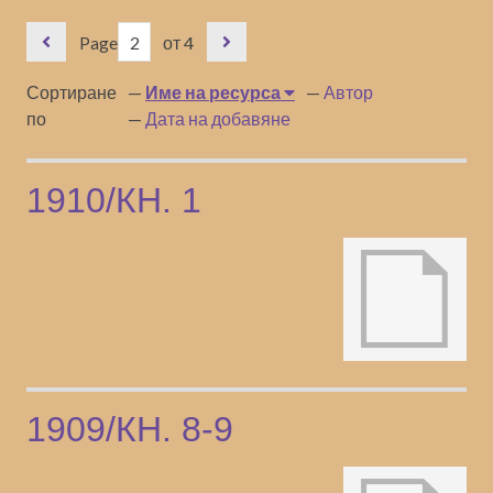
Page
от 4
Сортиране
Име на ресурса
Автор
по
Дата на добавяне
1910/КН. 1
1909/КН. 8-9