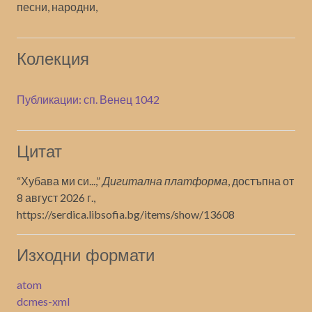
песни, народни,
Колекция
Публикации: сп. Венец 1042
Цитат
“Хубава ми си...,”
Дигитална платформа
, достъпна от
8 август 2026 г.,
https://serdica.libsofia.bg/items/show/13608
Изходни формати
atom
dcmes-xml