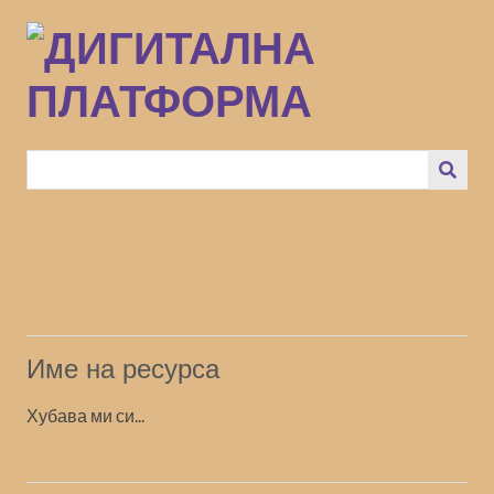
Преминаване
към
основното
съдържание
Име на ресурса
Хубава ми си...