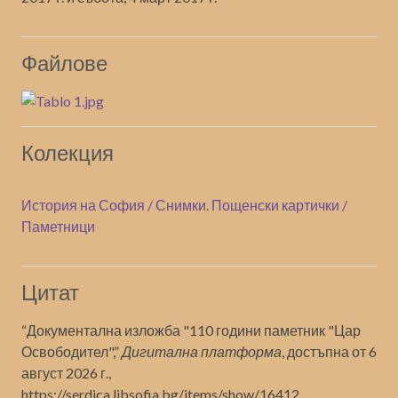
Файлове
Колекция
История на София / Снимки. Пощенски картички /
Паметници
Цитат
“Документална изложба "110 години паметник "Цар
Освободител",”
Дигитална платформа
, достъпна от 6
август 2026 г.,
https://serdica.libsofia.bg/items/show/16412