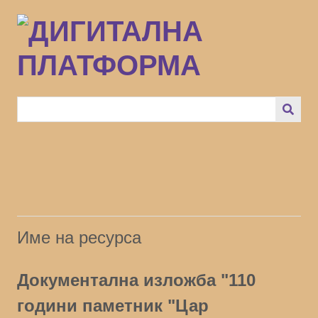
Преминаване
към
основното
съдържание
Име на ресурса
Документална изложба "110
години паметник "Цар