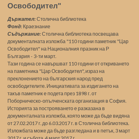
Освободител"
Държател:
Столична библиотека
Фонд:
Краезнание
Съдържание:
Столична библиотека посвещава
документалната изложба "110 години паметник "Цар
Освободител" на Националния празник на Р
България - 3-ти март.
Тази година се навършват 110 години от откриването
на паметника "Цар Освободител", израз на
преклонението на българския народ пред
освободителите. Инициативата за издигането на
такъв паметник е подета през 1898 г. от
Поборническо-опълченската организация в София.
Историята за построяването е разказана в
документалната изложба, която може да бъде видяна
от 27.02.2017 г. до 6.03.2017 г. в Столична библиотека.
Изложбата може да бъде разгледана и в петък, 3 март
2017 г. и събота, 4 март 2017 г.