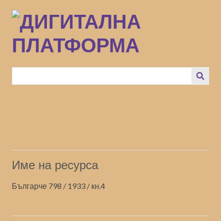
Преминаване
към
основното
съдържание
Име на ресурса
Българче 798 / 1933 / кн.4