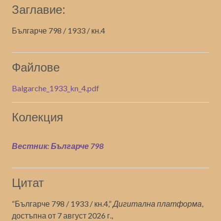
Заглавие:
Българче 798 / 1933 / кн.4
Файлове
Balgarche_1933_kn_4.pdf
Колекция
Вестник: Българче 798
Цитат
“Българче 798 / 1933 / кн.4,”
Дигитална платформа
,
достъпна от 7 август 2026 г.,