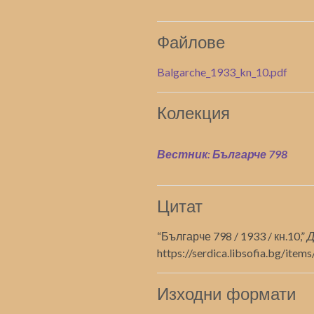
Файлове
Balgarche_1933_kn_10.pdf
Колекция
Вестник: Българче 798
Цитат
“Българче 798 / 1933 / кн.10,”
Д
https://serdica.libsofia.bg/ite
Изходни формати