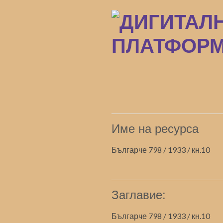
Преминаване
към
основното
съдържание
Име на ресурса
Българче 798 / 1933 / кн.10
Заглавие:
Българче 798 / 1933 / кн.10