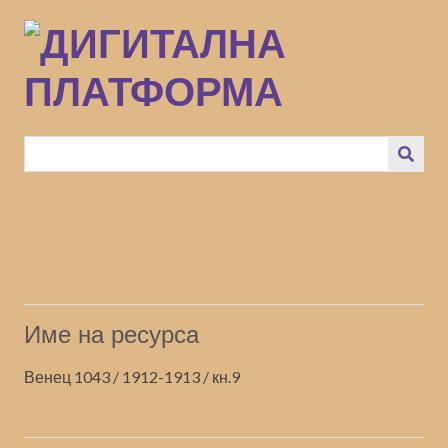
Преминаване
към
основното
съдържание
Име на ресурса
Венец 1043 / 1912-1913 / кн.9